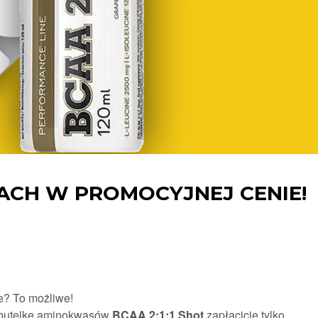
ACH W PROMOCYJNEJ CENIE!
e? To możliwe!
l butelkę aminokwasów
BCAA 2:1:1 Shot
zapłacicie tylko