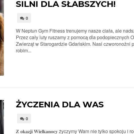
SILNI DLA SŁABSZYCH!
0
W Neptun Gym Fitness trenujemy nasze ciała, ale nadsz
Przez cały luty ruszamy z pomocą dla podopiecznych
Zwierząt w Starogardzie Gdańskim. Nasi czworonożni p
robim...
ŻYCZENIA DLA WAS
0
𝐙 𝐨𝐤𝐚𝐳𝐣𝐢 𝐖𝐢𝐞𝐥𝐤𝐚𝐧𝐨𝐜𝐲 życzymy Wam nie tylko spokoju