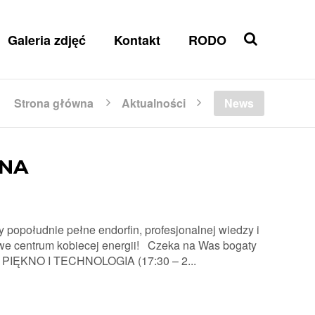
Galeria zdjęć
Kontakt
RODO
Strona główna
Aktualności
News
KNA
 popołudnie pełne endorfin, profesjonalnej wiedzy i
iwe centrum kobiecej energii! Czeka na Was bogaty
e: PIĘKNO I TECHNOLOGIA (17:30 – 2...