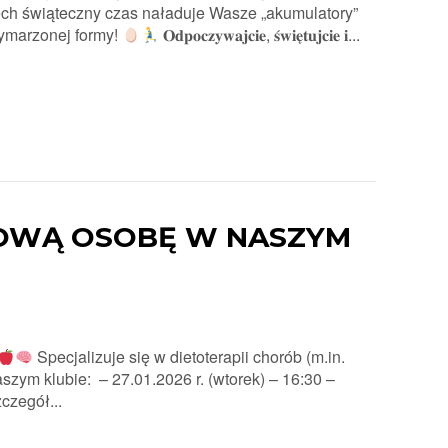
ch świąteczny czas naładuje Wasze „akumulatory”
wymarzonej formy!
𝐎𝐝𝐩𝐨𝐜𝐳𝐲𝐰𝐚𝐣𝐜𝐢𝐞, 𝐬́𝐰𝐢𝐞̨𝐭𝐮𝐣𝐜𝐢𝐞 𝐢...
OWĄ OSOBĘ W NASZYM
Specjalizuje się w dietoterapii chorób (m.in.
naszym klubie: – 27.01.2026 r. (wtorek) – 16:30 –
czegół...